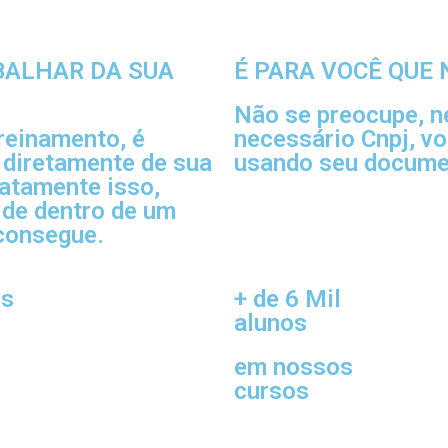
BALHAR DA SUA
É PARA VOCÊ QUE 
Não se preocupe, 
reinamento, é
necessário Cnpj, v
 diretamente de sua
usando seu documen
xatamente isso,
 de dentro de um
 consegue.
os
+ de 6 Mil
alunos
em nossos
cursos